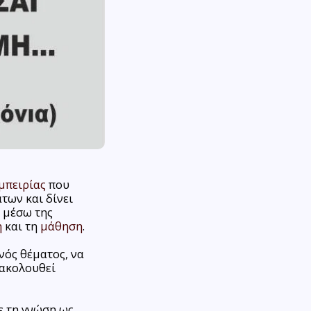
μπειρίας
που
των και δίνει
 μέσω της
η
και τη
μάθηση
.
νός θέματος, να
 ακολουθεί
ε τη γνώση ως