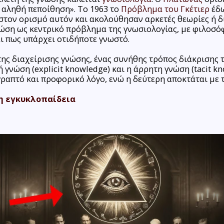
 αληθή πεποίθηση». Το 1963 το
Πρόβλημα του Γκέτιερ
έδ
στον ορισμό αυτόν και ακολούθησαν αρκετές θεωρίες ή 
νώση ως κεντρικό πρόβλημα της γνωσιολογίας, με φιλοσ
ι πως υπάρχει οτιδήποτε γνωστό.
της διαχείρισης γνώσης, ένας συνήθης τρόπος διάκρισης
ή γνώση (explicit knowledge) και η άρρητη γνώση (tacit k
γραπτό και προφορικό λόγο, ενώ η δεύτερη αποκτάται με τ
η εγκυκλοπαίδεια