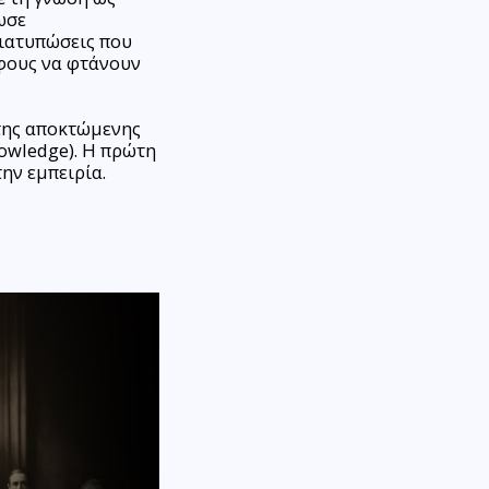
ωσε
διατυπώσεις που
όφους να φτάνουν
 της αποκτώμενης
nowledge). Η πρώτη
ην εμπειρία.